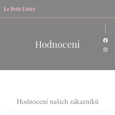
Panel pro správu cookies
Le Petit Littré
Hodnocení
Face
Inst
Hodnocení našich zákazníků