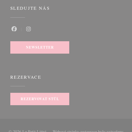
SLEDUJTE NÁS
Facebook ((otevře se v novém okně))
Instagram ((otevře se v novém okně))
NEWSLETTER
REZERVACE
REZERVOVAT STŮL
© 2026 Le Petit Littré — Webové stránky restaurace byly vytvořeny