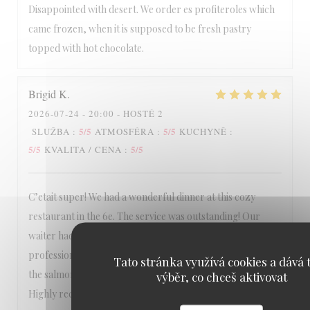
Disappointed with desert. We order es profiteroles which
came frozen, when it is supposed to be fresh pastry
topped with hot chocolate.
Brigid
K
2026-07-24
- 20:00 - HOSTÉ 2
5
/5
5
/5
SLUŽBA
:
ATMOSFÉRA
:
KUCHYNĚ
:
5
/5
5
/5
KVALITA / CENA
:
C’etait super! We had a wonderful dinner at this cozy
restaurant in the 6e. The service was outstanding! Our
waiter had excellent suggestions and was very efficient,
professional, and kind. The food was terrific! We enjoyed
Tato stránka využívá cookies a dává t
the salmon, haricots vertes, frites, and profiteroles.
výběr, co chceš aktivovat
Highly recommend!