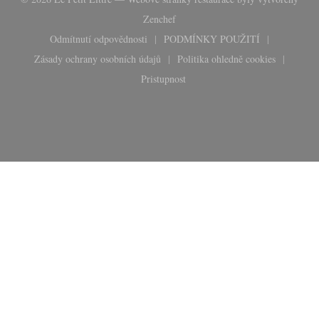
((otevře se v novém okně))
Zenchef
Odmítnutí odpovědnosti
PODMÍNKY POUŽITÍ
((otevře se v novém okně))
((otevře se v novém okn
Zásady ochrany osobních údajů
Politika ohledně cookies
((otevře se v novém okně))
((otevře se v novém 
Pristupnost
((otevře se v novém okně))