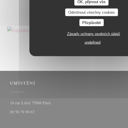
OK, přijmout vše
1
2
3
Odmítnout všechny cookies
Přizpůsobit
Zásady ochrany osobních údajů
undefined
UMÍSTĚNÍ
((otevře se v novém okně))
16 rue Littré 75006 Paris
09 50 79 99 67