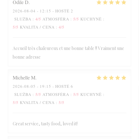
Odile
D
2026-08-04
- 12:15 - HOSTÉ 2
4
/5
5
/5
SLUŽBA
:
ATMOSFÉRA
:
KUCHYNĚ
:
5
/5
4
/5
KVALITA / CENA
:
Accueil très chaleureux et une bonne table !! Vraiment une
bonne adresse
Michelle
M
2026-08-05
- 19:15 - HOSTÉ 6
5
/5
5
/5
SLUŽBA
:
ATMOSFÉRA
:
KUCHYNĚ
:
5
/5
5
/5
KVALITA / CENA
:
Great service, tasty food, loved it!