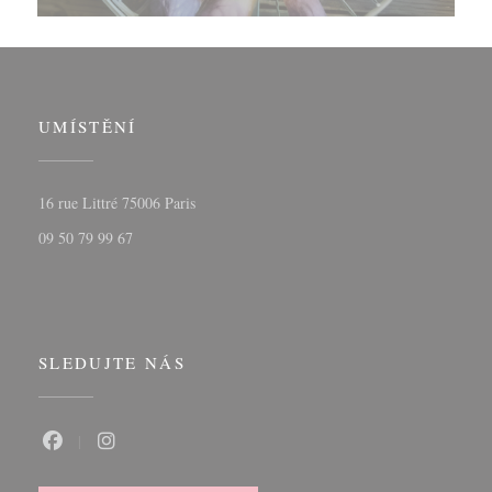
UMÍSTĚNÍ
((otevře se v novém okně))
16 rue Littré 75006 Paris
09 50 79 99 67
SLEDUJTE NÁS
Facebook ((otevře se v novém okně))
Instagram ((otevře se v novém okně))