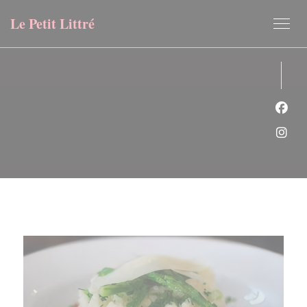
Panel pro správu cookies
Le Petit Littré
Face
Inst