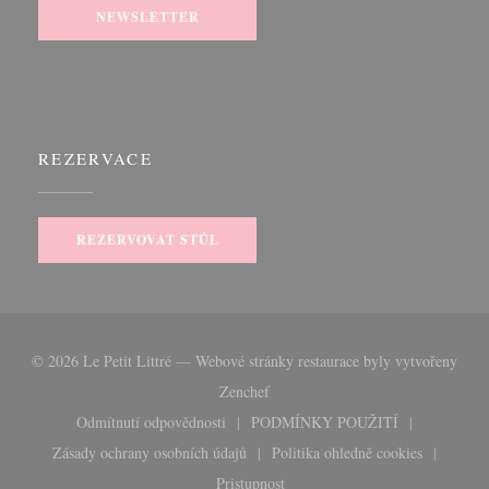
NEWSLETTER
REZERVACE
REZERVOVAT STŮL
© 2026 Le Petit Littré — Webové stránky restaurace byly vytvořeny
((otevře se v novém okně))
Zenchef
Odmítnutí odpovědnosti
PODMÍNKY POUŽITÍ
((otevře se v novém okně))
((otevře se v novém okn
Zásady ochrany osobních údajů
Politika ohledně cookies
((otevře se v novém okně))
((otevře se v novém 
Pristupnost