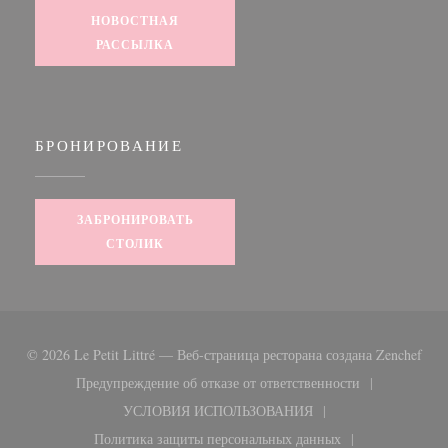
НОВОСТНАЯ
РАССЫЛКА
БРОНИРОВАНИЕ
ЗАБРОНИРОВАТЬ
СТОЛИК
((от
© 2026 Le Petit Littré — Веб-страница ресторана создана
Zenchef
Предупреждение об отказе от ответственности
((открывается в новом окне))
УСЛОВИЯ ИСПОЛЬЗОВАНИЯ
((открывается в новом окне))
Политика защиты персональных данных