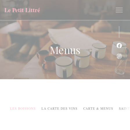
Personalizing your cookie choices
Le Petit Littré
Menus
Face
Inst
LES BOISSONS
LA CARTE DES VINS
CARTE & MENUS
SAINT