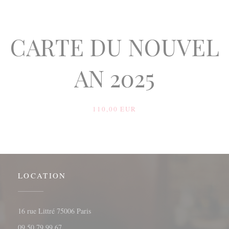
CARTE DU NOUVEL
AN 2025
110,00 EUR
LOCATION
((opens in a new window))
16 rue Littré 75006 Paris
09 50 79 99 67