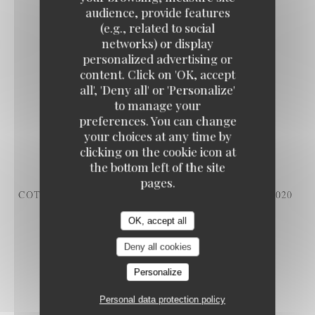
audience, provide features
HAUTE COTES DE BEAUNE,2022
(e.g., related to social
networks) or display
58,00 EUR
personalized advertising or
75cl
content. Click on 'OK, accept
Le Petit Littré
all', 'Deny all' or 'Personalize'
to manage your
MERCUREY, MAISON CHANZY, AOP, 2020
preferences. You can change
85,00 EUR
your choices at any time by
75cl
clicking on the cookie icon at
the bottom left of the site
pages.
COTE ROTIE, BRUNE ET BLONDE, E.GUIGAL, 2020
167,00 EUR
OK, accept all
75cl
Deny all cookies
Personalize
Personal data protection policy