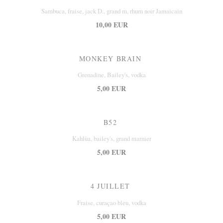
Sambuca, fraise, jack D., grand m, rhum noir Jamaicain
10,00 EUR
MONKEY BRAIN
Grenadine, Bailey's, vodka
5,00 EUR
B52
Kahlùa, bailey's, grand marnier
5,00 EUR
4 JUILLET
Fraise, curaçao bleu, vodka
5,00 EUR