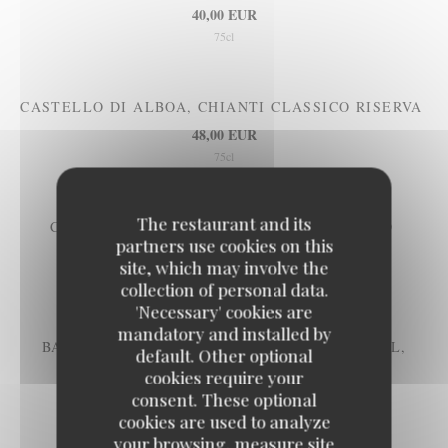
40,00 EUR
75cl
CASTELLO DI ALBOA, CHIANTI CLASSICO RISERVA
48,00 EUR
75cl
The restaurant and its
CROZES HERMITAGE, AOP, DAVID REYNAUD
partners use cookies on this
55,00 EUR
site, which may involve the
75cl
collection of personal data.
'Necessary' cookies are
mandatory and installed by
BARON PHILIPPE DE ROTSCHILD, NATHANIEL,
default. Other optional
PAUILLAC 2018
cookies require your
78,00 EUR
consent. These optional
75cl
cookies are used to analyze
your browsing, measure site