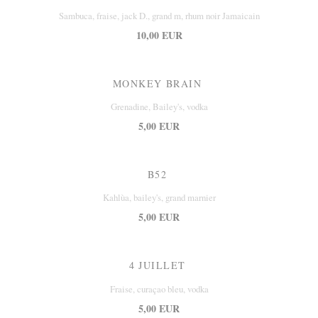
Sambuca, fraise, jack D., grand m, rhum noir Jamaicain
10,00 EUR
MONKEY BRAIN
Grenadine, Bailey's, vodka
5,00 EUR
B52
Kahlùa, bailey's, grand marnier
5,00 EUR
4 JUILLET
Fraise, curaçao bleu, vodka
5,00 EUR