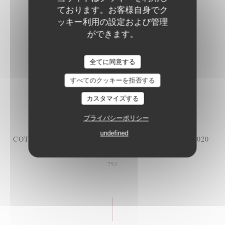
ております。お客様自身でク
HAUTE COTES DE BEAUNE,2022
ッキー利用の設定および管理
58,00 EUR
ができます。
75cl
Le Petit Littré
全てに同意する
MERCUREY, MAISON CHANZY, AOP, 2020
すべてのクッキーを拒否する
85,00 EUR
カスタマイズする
75cl
プライバシーポリシー
undefined
COTE ROTIE, BRUNE ET BLONDE, E.GUIGAL, 2020
167,00 EUR
75cl