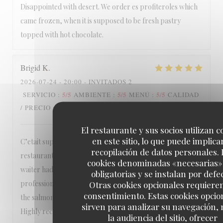
Disappointed with desert. We order es profiteroles which
came frozen, when it is supposed to be fresh pastry
topped with hot chocolate.
Brigid
K
2026-07-24
- 20:00 - INVITADOS 2
5
/5
5
/5
5
/5
SERVICIO
:
AMBIENTE
:
MENÚ
:
CALIDAD
5
/5
/ PRECIO
:
El restaurante y sus socios utilizan c
en este sitio, lo que puede implicar
C’etait super! We had a wonderful dinner at this cozy
recopilación de datos personales. 
restaurant in the 6e. The service was outstanding! Our
cookies denominadas «necesarias»
waiter had excellent suggestions and was very efficient,
obligatorias y se instalan por defe
professional, and kind. The food was terrific! We enjoyed
Otras cookies opcionales requiere
consentimiento. Estas cookies opcio
the salmon, haricots vertes, frites, and profiteroles.
sirven para analizar su navegación,
Highly recommend!
la audiencia del sitio, ofrecer