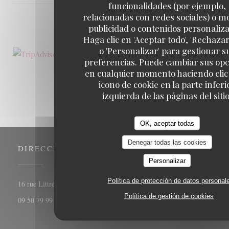
funcionalidades (por ejemplo,
relacionadas con redes sociales) o m
1
2
3
publicidad o contenidos personaliz
Haga clic en 'Aceptar todo', 'Rechazar
o 'Personalizar' para gestionar s
preferencias. Puede cambiar sus op
en cualquier momento haciendo clic 
icono de cookie en la parte inferi
izquierda de las páginas del sitio
OK, aceptar todas
Denegar todas las cookies
DIRECCIÓN
Personalizar
Política de protección de datos personal
((abre en una nueva ventana))
16 rue Littré 75006 Paris
Política de gestión de cookies
09 50 79 99 67