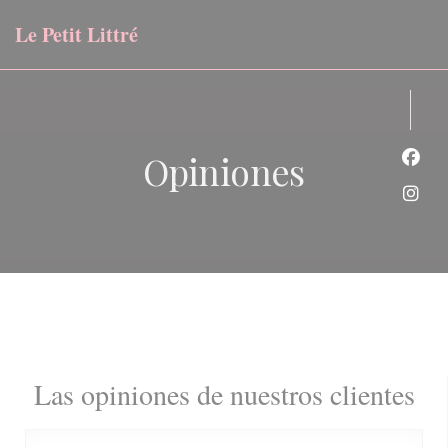
Personalización de sus opciones de cookies
Le Petit Littré
Opiniones
Face
Inst
Las opiniones de nuestros clientes