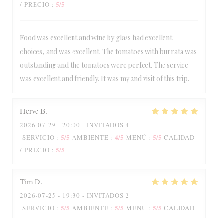
5
/5
/ PRECIO
:
Food was excellent and wine by glass had excellent
choices, and was excellent. The tomatoes with burrata was
outstanding and the tomatoes were perfect. The service
was excellent and friendly. It was my 2nd visit of this trip.
Herve
B
2026-07-29
- 20:00 - INVITADOS 4
5
/5
4
/5
5
/5
SERVICIO
:
AMBIENTE
:
MENÚ
:
CALIDAD
5
/5
/ PRECIO
:
Tim
D
2026-07-25
- 19:30 - INVITADOS 2
5
/5
5
/5
5
/5
SERVICIO
:
AMBIENTE
:
MENÚ
:
CALIDAD