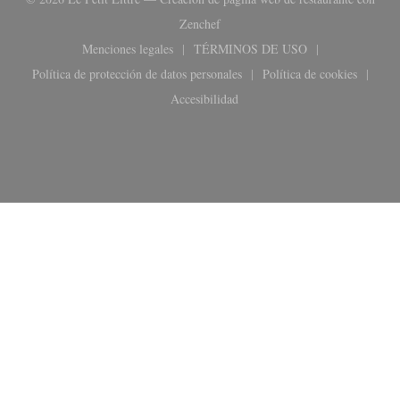
((abre en una nueva ventana))
Zenchef
Menciones legales
TÉRMINOS DE USO
((abre en una nueva ventana))
((abre en una nueva ventana
Política de protección de datos personales
Política de cookies
((abre en una nueva ventana))
((abre en una n
Accesibilidad
((abre en una nueva ventana))